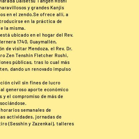
 Harada Daisetsu Tangen Roshi
aravillosos y grandes Kanjis
s en el zendo.Se ofrece allí, a
ntroducirse en la práctica de
de la misma.
 está ubicado en el hogar del Rev.
edernera 1740, Guaymallén,
n de visitar Mendoza, el Rev. Dr.
ro Zen Tenshin Fletcher Roshi,
ones públicas, tras lo cual más
ten, dando un renovado impulso
.
ión civil sin fines de lucro
 al generoso aporte económico
ís y el compromiso de más de
asociándose.
s horarios semanales de
ras actividades, jornadas de
iro (Sesshin y Zazenkai), talleres