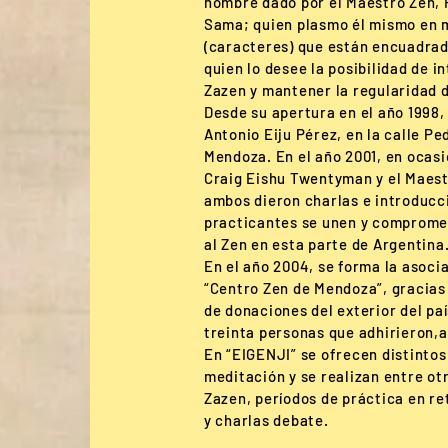
nombre dado por el Maestro Zen,
Sama; quien plasmo él mismo en m
(caracteres) que están encuadrado
quien lo desee la posibilidad de i
Zazen y mantener la regularidad 
Desde su apertura en el año 1998,
Antonio Eiju Pérez, en la calle P
Mendoza. En el año 2001, en ocasió
Craig Eishu Twentyman y el Maest
ambos dieron charlas e introducci
practicantes se unen y comprome
al Zen en esta parte de Argentina
En el año 2004, se forma la asociac
“Centro Zen de Mendoza”, gracias
de donaciones del exterior del pa
treinta personas que adhirieron,
En “EIGENJI” se ofrecen distinto
meditación y se realizan entre ot
Zazen, períodos de práctica en ret
y charlas debate.