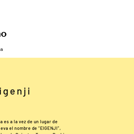
no
ía
igenji
 es a la vez de un lugar de
lleva el nombre de “EIGENJI”,